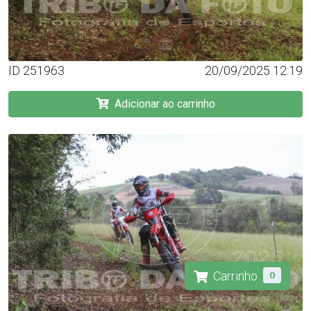
ID 251963
20/09/2025 12:19
Adicionar ao carrinho
Carrinho
0