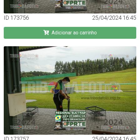
ID 173756
25/04/2024 16:45
Adicionar ao carrinho
ID 173757
25/04/2024 16:45