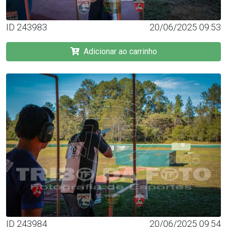
ID 243983
20/06/2025 09:53
Adicionar ao carrinho
ID 243984
20/06/2025 09:54