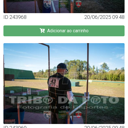
ID 243968
20/06/2025 09:48
Adicionar ao carrinho
ID 243969
20/06/2025 09:48